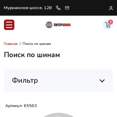
Мурманское шоссе, 12В
+7 (812) 997-07-47
В
0
Главная
Поиск по шинам
Поиск по шинам
Фильтр
Артикул: 65563