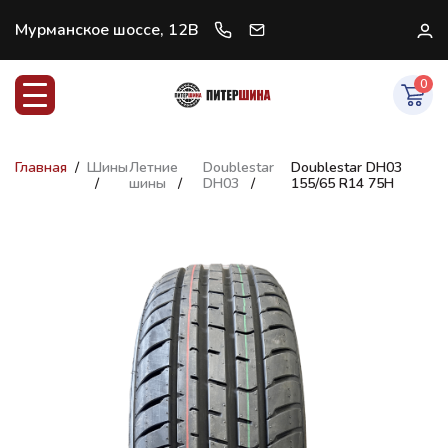
Мурманское шоссе, 12В
+7 (812) 997-07-47
В
0
Главная
Шины
Летние
Doublestar
Doublestar DH03
шины
DH03
155/65 R14 75H