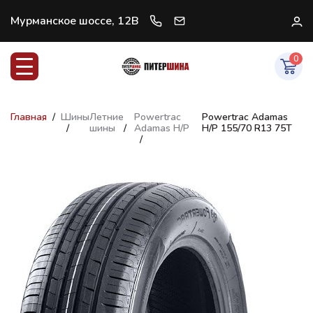
Мурманское шоссе, 12В
+7 (812) 997-07-47
В
0
Главная
Шины
Летние
Powertrac
Powertrac Adamas
шины
Adamas H/P
H/P 155/70 R13 75T