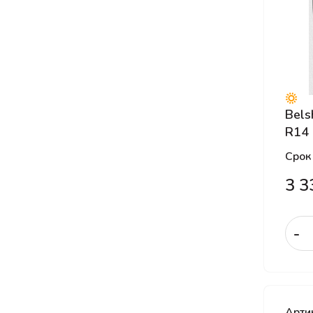
LANDSAIL
Landspider
Laufenn
Laufenn
Leao
Bels
Leao
R14
LINGLONG
Срок
LingLong Leao
3 3
Marshal
Matador
-
Maxxis
Michelin
Mileking
MIRAGE
Арти