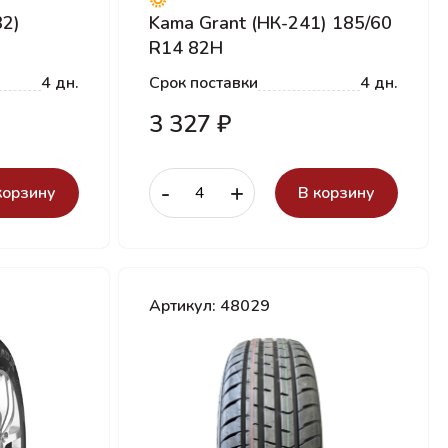
32)
Kama Grant (НК-241) 185/60
R14 82H
4 дн.
Срок поставки
4 дн.
3 327 ₽
-
+
корзину
В корзину
Артикул: 48029