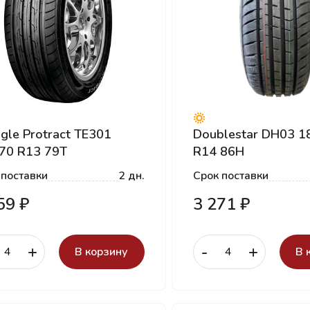
ngle Protract TE301
Doublestar DH03 1
70 R13 79T
R14 86H
 поставки
2 дн.
Срок поставки
59 ₽
3 271 ₽
+
-
+
В корзину
В 