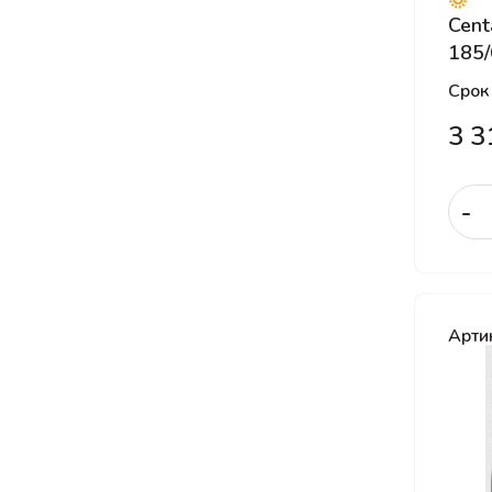
Goodyear
Cent
185/
Gripmax
Hankook
Срок
Hankook Laufenn
3 3
HEADWAY
HiFly
-
Ikon
Ikon Tyres
ILINK
IMPERIAL
Арти
Kama
KAVIR
Kingnate
Kumho