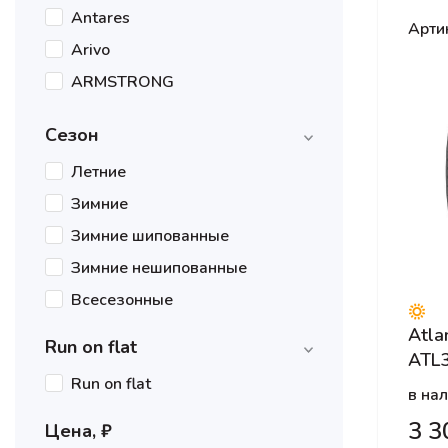
Antares
Арти
Arivo
ARMSTRONG
Atlander
Сезон
Attar
Летние
BAREZ
Зимние
Bars
Зимние шипованные
Barum
Зимние нешипованные
Belshina
Всесезонные
BFGoodrich
Atla
Boto
Run on flat
ATL3
Bridgestone
Run on flat
в на
Centara
3 3
Цена, ₽
COMFORSER