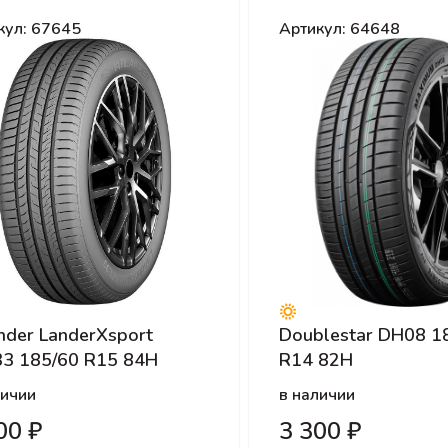
кул: 67645
Артикул: 64648
nder LanderXsport
Doublestar DH08 1
3 185/60 R15 84H
R14 82H
личии
в наличии
00 ₽
3 300 ₽