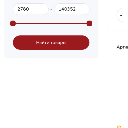
Compasal
-
-
Continental
Contyre
Cordiant
DELINTE
Найти товары
Арти
DOUBLECOIN
Doublestar
Duraturn
Dynamo
Fortune
Forward
General
Gislaved
Goodride