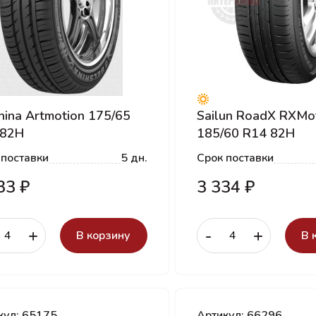
hina Artmotion 175/65
Sailun RoadX RXMo
 82H
185/60 R14 82H
 поставки
5 дн.
Срок поставки
33 ₽
3 334 ₽
+
-
+
В корзину
В 
кул: 65175
Артикул: 66296