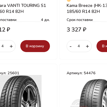
ara VANTI TOURING S1
Kama Breeze (НК-1
60 R14 82H
185/60 R14 82H
 поставки
4 дн.
Срок поставки
12 ₽
3 327 ₽
+
-
+
В корзину
В 
кул: 25601
Артикул: 54476