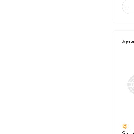
-
Roadking
Roadmarch
Roadstone
ROADX
Арти
RockBlade
Rotalla
Royal Black
Sailun
SATOYA
Sonix
Sunfull
Torero
Torque
Tourador
Sail