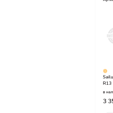
Nexen
Nitto
Nokian Tyres
Nordman
NorTec
Onyx
Otani
Ovation
Pace
Sail
Pirelli
R13
Pirelli Formula
в на
Powertrac
3 3
Riken
Roadcruza