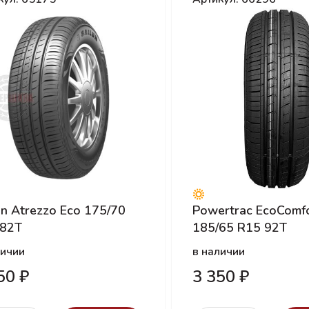
un Atrezzo Eco 175/70
Powertrac EcoComf
 82T
185/65 R15 92T
личии
в наличии
50 ₽
3 350 ₽