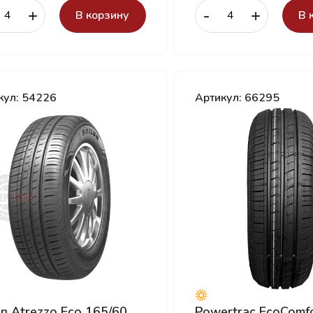
+
-
+
В корзину
В 
кул: 54226
Артикул: 66295
un Atrezzo Eco 165/60
Powertrac EcoComf