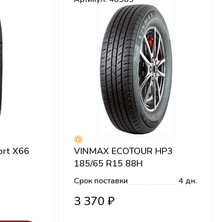
ort X66
VINMAX ECOTOUR HP3
185/65 R15 88H
Срок поставки
4 дн.
3 370 ₽