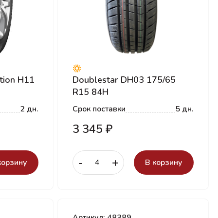
tion H11
Doublestar DH03 175/65
R15 84H
2 дн.
Срок поставки
5 дн.
3 345 ₽
-
+
корзину
В корзину
Артикул: 48389