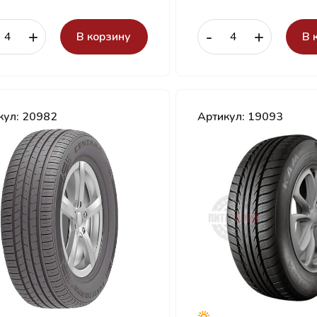
+
-
+
В корзину
В 
кул: 20982
Артикул: 19093