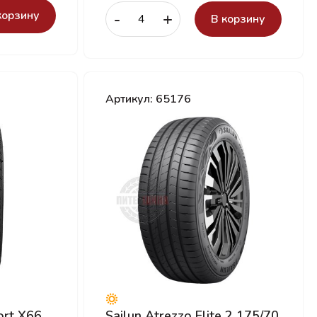
корзину
-
+
В корзину
Артикул: 65176
ort X66
Sailun Atrezzo Elite 2 175/70